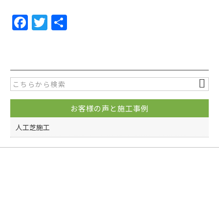
F
T
共
a
w
有
c
itt
e
er
b
o
お客様の声と施工事例
o
k
人工芝施工