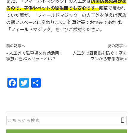
また、「フィールドマジック」の人工芝は
抗菌防臭効果があ
るので、子供やペットの衛生面でも安心です。
雑草で覆われ
ていた庭が、「フィールドマジック」の人工芝を使えば家族
の憩いスペースに変わります。雑草対策でお悩みであれば、
「フィールドマジック」をぜひご検討ください。
前の記事へ
次の記事へ
«
人工芝で駐車場を有効活用！
人工芝で野良猫を防ぐ！庭を
家族が喜ぶメリットとは？
フンから守る方法
»
F
T
共
a
w
有
c
itt
e
er
b
o