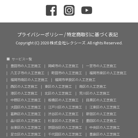
プライバシーポリシー
/
特定商取引に基づく表記
Copyright (C) 2020 株式会社レクシーズ. All rights Reserved.
サービス一覧
豊田市の人工芝施工
岡崎市の人工芝施工
一宮市の人工芝施工
八王子市の人工芝施工
町田市の人工芝施工
福岡市東区の人工芝施工
福岡市南区の人工芝施工
福岡市早良区の人工芝施工
西区の人工芝施工
東区の人工芝施工
南区の人工芝施工
港区の人工芝施工
北区の人工芝施工
荒川区の人工芝施工
中野区の人工芝施工
板橋区の人工芝施工
目黒区の人工芝施工
大田区の人工芝施工
江戸川区の人工芝施工
江東区の人工芝施工
葛飾区の人工芝施工
渋谷区の人工芝施工
新宿区の人工芝施工
品川区の人工芝施工
杉並区の人工芝施工
墨田区の人工芝施工
台東区の人工芝施工
世田谷区の人工芝施工
中央区の人工芝施工
足立区の人工芝施工
千代田区の人工芝施工
豊島区の人工芝施工